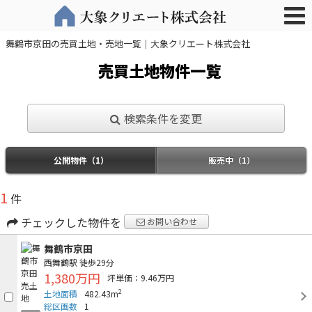
舞鶴市京田の売買土地・売地一覧｜大象クリエート株式会社
売買土地物件一覧
検索条件を変更
公開物件（1）
販売中（1）
1
件
チェックした物件を
お問い合わせ
舞鶴市京田
西舞鶴駅
徒歩29分
1,380万円
坪単価：9.46万円
2
土地面積
482.43m
総区画数
1