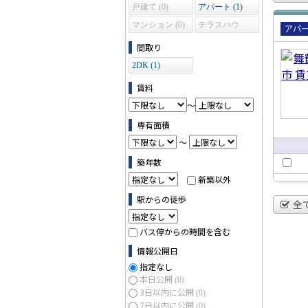
戸建て (0)
アパート (1)
マンション (0)
テラスハウ
ス (0)
賃貸
間取り
パー
2DK (1)
賃料
～
専有面積
～
築年数
新築以外
駅からの徒歩
全
バス停からの時間を含む
情報公開日
指定なし
本日公開
(0)
3日以内に公開
(0)
7日以内に公開
(0)