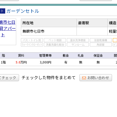
ガーデンセトル
ア
ト
所在地
最寄駅
構造
舞鶴市七日市
軽量
階
賃料
管理費等
敷金
礼金
保証金
間
1階
5.0
万円
3,000円
有
無
無
チェックした物件をまとめて
てチェック
お問い合わせ