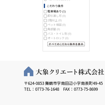
こだわり条件
駐車場あり
(1)
即引渡し可
(0)
2階以上
(0)
ペット相談
(0)
角部屋
(0)
バス・トイレ別
(0)
オートロック
(0)
すべてのこだわり条件を見る
〒624-0853 舞鶴市字南田辺小字南表町49-45
TEL：0773-76-1648 FAX：0773-75-8699